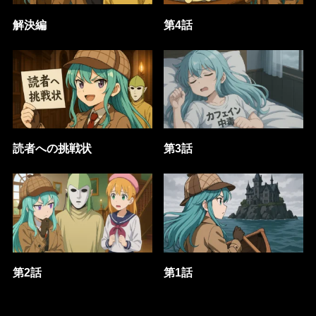
解決編
第4話
読者への挑戦状
第3話
第2話
第1話